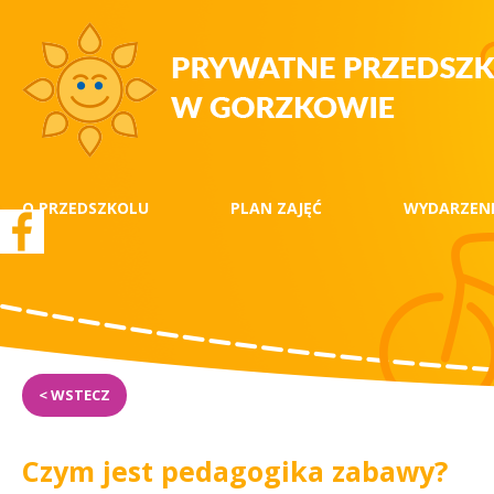
O PRZEDSZKOLU
PLAN ZAJĘĆ
WYDARZEN
< WSTECZ
Czym jest pedagogika zabawy?