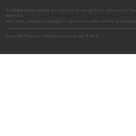
Ta strona używa cookies.
Korzystasz ze strony zgodnie z ustawieniami Twoj
internecie.
Jeśli Twoje ustawienia zezwalają na zapisywanie cookie takowe są zapisywa
Copyright Prywatne Przedszkole w Gorzkowie © 2016