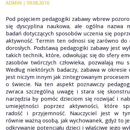
ADMIN | 09.08.2016
Pod pojęciem pedagogiki zabawy wbrew pozoro
się dyscyplina naukowa, ale ogólna nazwa 
badań dotyczących sposobów uczenia się poprz
aktywność. Termin ten odnosi się zarówno do dz
dorosłych. Podstawą pedagogiki zabawy jest wy
takich technik, które, odwołując się do sfery em
zasobów twórczych człowieka, pozwalają mu si
Według niektórych badaczy, zabawa w okresie 
jest niczym innym jak zintegrowanym procesem 
o świecie. Na ten aspekt poznawczy pedagog
zwraca szczególną uwagę i stara się skonstr
narzędzia by pomóc dzieciom się rozwijać i n
umiejętności poprzez aktywności, które sp
radość i przyjemność. Nauczyciel jest w ty
równie ważną osobą, jak wychowanek, gdyż to jeg
odkrywanie potencjału dzieci i właściwe jego wy